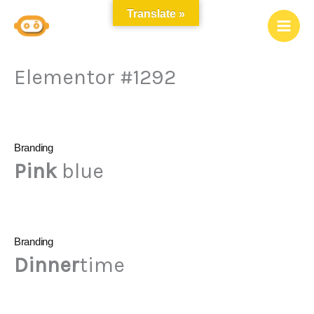
Ir
Translate »
al
contenido
Elementor #1292
Branding
Pink
blue
Branding
Dinner
time