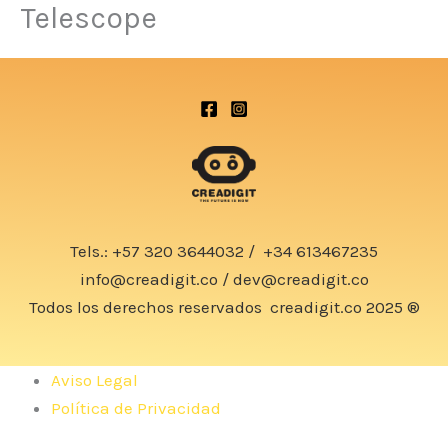
Telescope
Tels.:
+57 320 3644032
/
+34 613467235
info@creadigit.co
/
dev@creadigit.co
Todos los derechos reservados
creadigit.co
2025 ®
Aviso Legal
Política de Privacidad