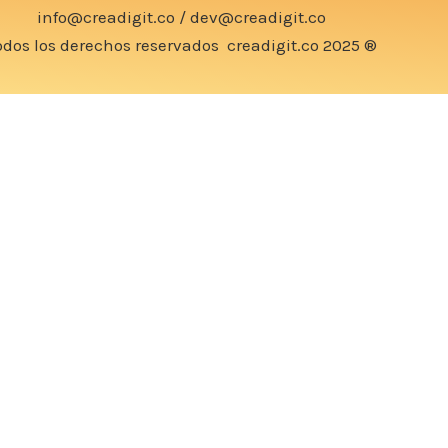
info@creadigit.co
/
dev@creadigit.co
odos los derechos reservados
creadigit.co
2025 ®