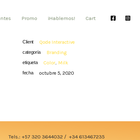
entes
Promo
¡Hablemos!
Cart
Client
Qode Interactive
categoría
Branding
etiqueta
Color
Milk
fecha
octubre 5, 2020
Tels.:
+57 320 3644032
/
+34 613467235