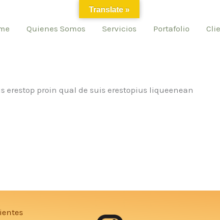
Translate »
me
Quienes Somos
Servicios
Portafolio
Cli
 erestop proin qual de suis erestopius liqueenean
ientes