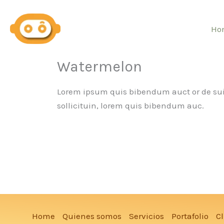
Ir
al
Ho
contenido
Watermelon
Lorem ipsum quis bibendum auct or de suis
sollicituin, lorem quis bibendum auc.
Home
Quienes somos
Servicios
Portafolio
Cl