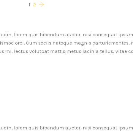
1
2
itudin, lorem quis bibendum auctor, nisi consequat ipsum, 
 euismod orci. Cum sociis natoque magnis parturiemontes, 
us mi. lectus volutpat mattis,metus lacinia tellus, vitae
itudin, lorem quis bibendum auctor, nisi consequat ipsum, 