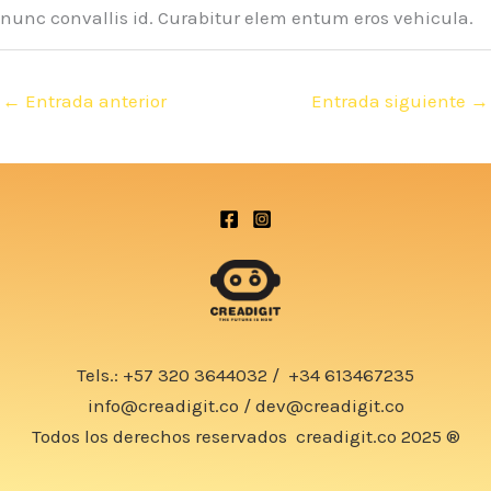
nunc convallis id. Curabitur elem entum eros vehicula.
←
Entrada anterior
Entrada siguiente
→
Tels.:
+57 320 3644032
/
+34 613467235
info@creadigit.co
/
dev@creadigit.co
Todos los derechos reservados
creadigit.co
2025 ®