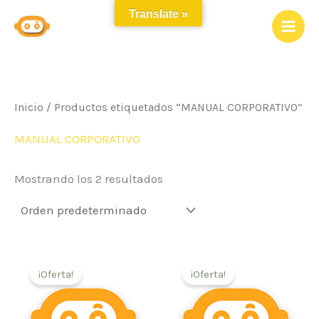
Ir
Translate »
al
contenido
Inicio
/ Productos etiquetados “MANUAL CORPORATIVO”
MANUAL CORPORATIVO
Mostrando los 2 resultados
El
El
El
El
precio
precio
precio
precio
¡Oferta!
¡Oferta!
original
actual
original
actual
era:
es:
era:
es:
$300.
$199.
$700.
$499.