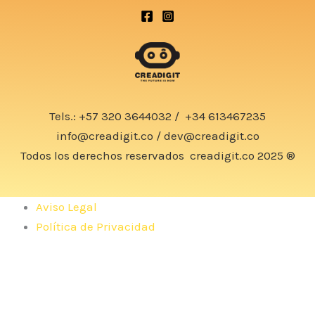
Tels.:
+57 320 3644032
/
+34 613467235
info@creadigit.co
/
dev@creadigit.co
Todos los derechos reservados
creadigit.co
2025 ®
Aviso Legal
Política de Privacidad