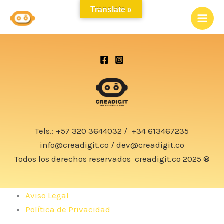
Ir
Translate »
al
contenido
Tels.:
+57 320 3644032
/
+34 613467235
info@creadigit.co
/
dev@creadigit.co
Todos los derechos reservados
creadigit.co
2025 ®
Aviso Legal
Política de Privacidad