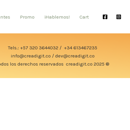
entes
Promo
¡Hablemos!
Cart
Tels.:
+57 320 3644032
/
+34 613467235
info@creadigit.co
/
dev@creadigit.co
odos los derechos reservados
creadigit.co
2025 ®