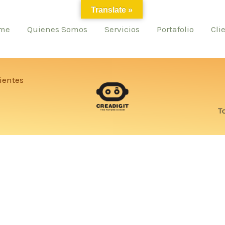
Translate »
me
Quienes Somos
Servicios
Portafolio
Cli
ientes
T