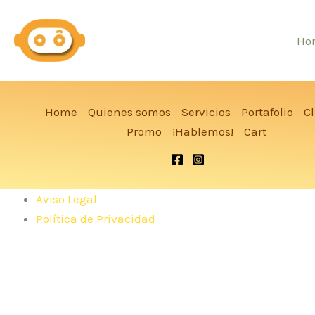
Ir
al
Ho
contenido
Home
Quienes somos
Servicios
Portafolio
Cl
Promo
¡Hablemos!
Cart
Aviso Legal
Política de Privacidad