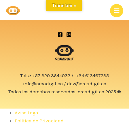
Ir
Translate »
al
contenido
Tels.:
+57 320 3644032
/
+34 613467235
info@creadigit.co
/
dev@creadigit.co
Todos los derechos reservados
creadigit.co
2025 ®
Aviso Legal
Política de Privacidad