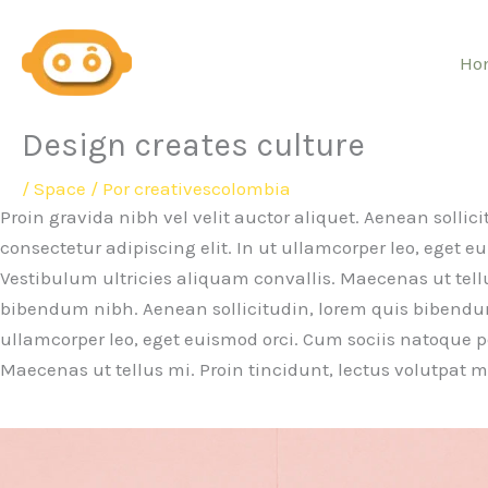
Ir
al
Ho
contenido
Design creates culture
/
Space
/ Por
creativescolombia
Proin gravida nibh vel velit auctor aliquet. Aenean sollic
consectetur adipiscing elit. In ut ullamcorper leo, eget
Vestibulum ultricies aliquam convallis. Maecenas ut tell
bibendum nibh. Aenean sollicitudin, lorem quis bibendum a
ullamcorper leo, eget euismod orci. Cum sociis natoque p
Maecenas ut tellus mi. Proin tincidunt, lectus volutpat ma