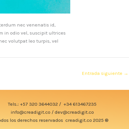
terdum nec venenatis id,
in odio vel, suscipit ultrices
ec volutpat leo turpis, vel
Entrada siguiente
→
Tels.:
+57 320 3644032
/
+34 613467235
info@creadigit.co
/
dev@creadigit.co
odos los derechos reservados
creadigit.co
2025 ®