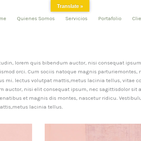
Translate »
me
Quienes Somos
Servicios
Portafolio
Cli
itudin, lorem quis bibendum auctor, nisi consequat ipsum, 
 euismod orci. Cum sociis natoque magnis parturiemontes, 
us mi. lectus volutpat mattis,metus lacinia tellus, vita
uctor, nisi elit consequat ipsum, nec sagittisdolor sit am
enatibus et magnis dis montes, nascetur ridicu. Vestibul
ttis,metus lacinia tellus.