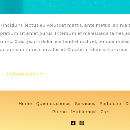
Tincidunt, lectus eu volutpat mattis, ante metus lacini
pretium sit amet purus. Interdum et malesuada fames ac a
nunc. Cras ipsum dolor, eleifend et nisl vel, tempor molest
accumsan nunc convallis id. Curabitur elem entum eros 
←
Entrada anterior
Home
Quienes somos
Servicios
Portafolio
Cl
Promo
¡Hablemos!
Cart