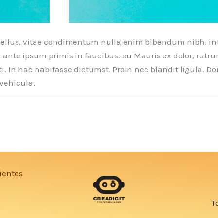
a tellus, vitae condimentum nulla enim bibendum nibh. in
nte ipsum primis in faucibus. eu Mauris ex dolor, rutrum 
i. In hac habitasse dictumst. Proin nec blandit ligula. Don
vehicula.
ientes
T