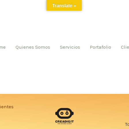
Translate »
me
Quienes Somos
Servicios
Portafolio
Cli
ientes
T