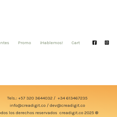
entes
Promo
¡Hablemos!
Cart
Tels.:
+57 320 3644032
/
+34 613467235
info@creadigit.co
/
dev@creadigit.co
odos los derechos reservados
creadigit.co
2025 ®