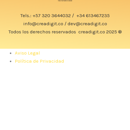
Tels.:
+57 320 3644032
/
+34 613467235
info@creadigit.co
/
dev@creadigit.co
Todos los derechos reservados
creadigit.co
2025 ®
Aviso Legal
Política de Privacidad